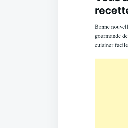
recett
Bonne nouvel
gourmande d
cuisiner facil