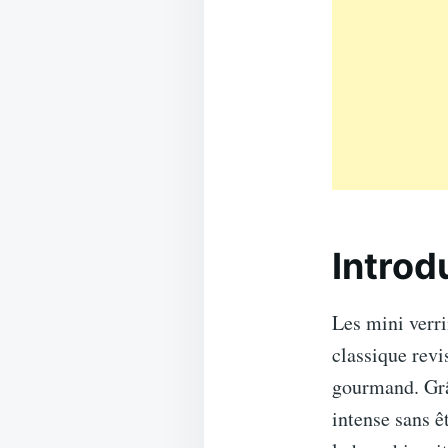
Introd
Les mini verri
classique revi
gourmand. Grâc
intense sans ê