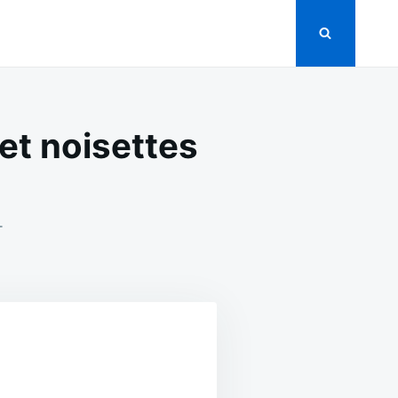
et noisettes
ON
T
MINI
VERRINES
MOUSSE
CHOCOLAT
NOIR
ET
NOISETTES
SIMPLE