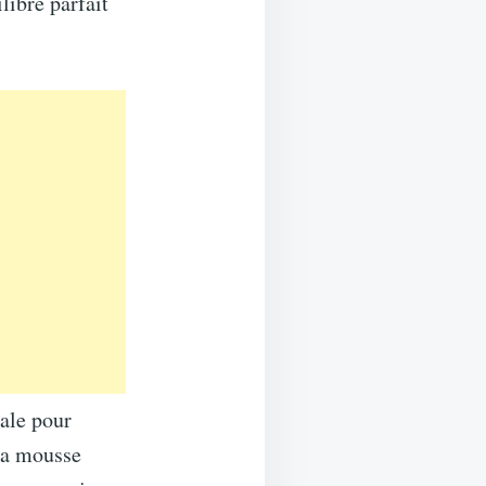
libre parfait
éale pour
 la mousse