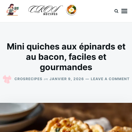
Skip
Search
to
for:
content
CrosRecipes
Des recettes simples, du bonheur en bouche.
Mini quiches aux épinards et
au bacon, faciles et
gourmandes
on
CROSRECIPES
JANVIER 9, 2026
LEAVE A COMMENT
M
Q
É
E
B
F
E