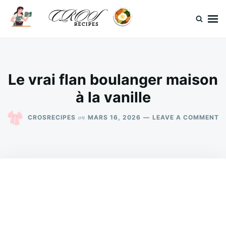
Skip
Search
to
for:
content
CrosRecipes
Des recettes simples, du bonheur en bouche.
Le vrai flan boulanger maison
à la vanille
O
on
CROSRECIPES
MARS 16, 2026
LEAVE A COMMENT
L
V
F
B
M
À
L
V