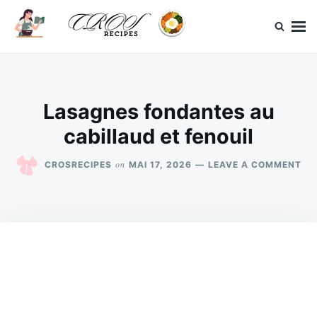
Skip
Search
to
for:
content
CrosRecipes
Des recettes simples, du bonheur en bouche.
Lasagnes fondantes au
cabillaud et fenouil
ON
on
CROSRECIPES
MAI 17, 2026
LEAVE A COMMENT
LA
FO
AU
CA
ET
FE