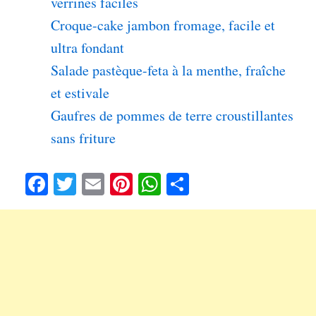
verrines faciles
Croque-cake jambon fromage, facile et
ultra fondant
Salade pastèque-feta à la menthe, fraîche
et estivale
Gaufres de pommes de terre croustillantes
sans friture
Fa
T
E
Pi
W
Pa
ce
wi
m
nt
ha
rt
bo
tte
ail
er
ts
ag
ok
r
es
A
er
t
pp