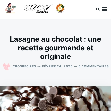
Skip
Search
to
for:
content
CrosRecipes
Des recettes simples, du bonheur en bouche.
Lasagne au chocolat : une
recette gourmande et
originale
S
on
CROSRECIPES
FÉVRIER 24, 2025
5 COMMENTAIRES
L
A
C
:
U
R
G
E
O