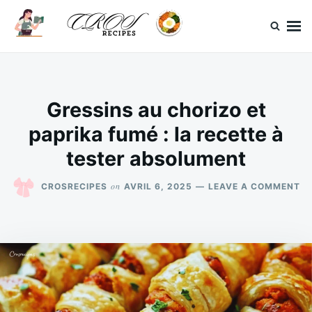
Skip
Search
to
for:
content
CrosRecipes
Des recettes simples, du bonheur en bouche.
Gressins au chorizo et
paprika fumé : la recette à
tester absolument
O
on
CROSRECIPES
AVRIL 6, 2025
LEAVE A COMMENT
GR
A
CH
ET
PA
F
:
LA
RE