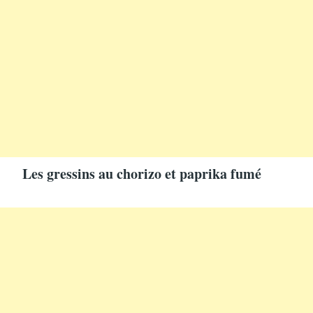
Les gressins au chorizo et paprika fumé