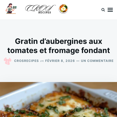
Skip
Search
to
for:
content
CrosRecipes
Des recettes simples, du bonheur en bouche.
Gratin d’aubergines aux
tomates et fromage fondant
S
on
CROSRECIPES
FÉVRIER 8, 2026
UN COMMENTAIRE
G
D
A
T
E
F
F