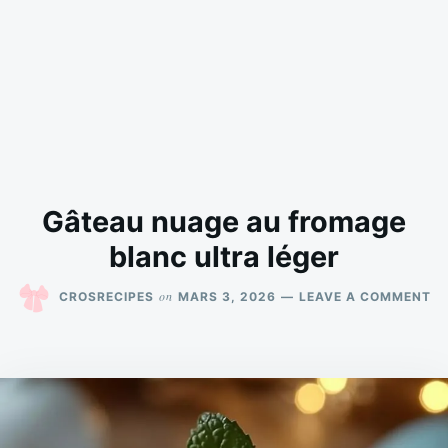
Gâteau nuage au fromage
blanc ultra léger
O
on
CROSRECIPES
MARS 3, 2026
LEAVE A COMMENT
G
N
A
F
B
UL
LÉ