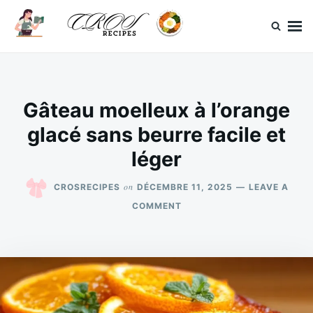
Skip
Search
to
for:
content
CrosRecipes
Des recettes simples, du bonheur en bouche.
Gâteau moelleux à l’orange
glacé sans beurre facile et
léger
on
CROSRECIPES
DÉCEMBRE 11, 2025
LEAVE A
ON
COMMENT
GÂTEAU
MOELLEUX
À
L’ORANGE
GLACÉ
SANS
BEURRE
FACILE