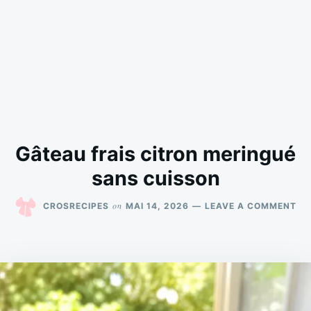
Gâteau frais citron meringué
sans cuisson
ON
on
CROSRECIPES
MAI 14, 2026
LEAVE A COMMENT
GÂ
FR
CI
ME
SA
CU