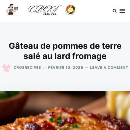
Skip
Search
to
for:
content
CrosRecipes
Des recettes simples, du bonheur en bouche.
Gâteau de pommes de terre
salé au lard fromage
on
CROSRECIPES
FÉVRIER 10, 2026
LEAVE A COMMENT