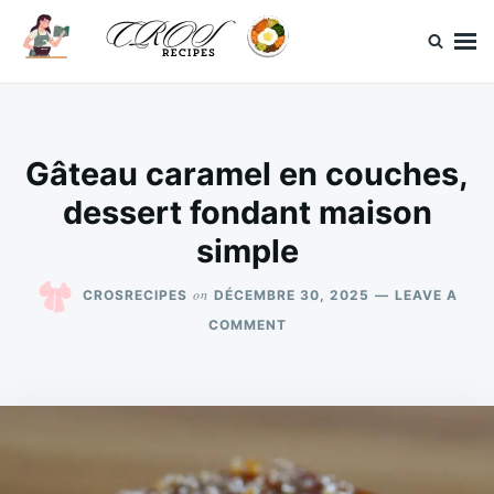
Skip
Search
to
for:
content
CrosRecipes
Des recettes simples, du bonheur en bouche.
Gâteau caramel en couches,
dessert fondant maison
simple
on
CROSRECIPES
DÉCEMBRE 30, 2025
LEAVE A
ON
COMMENT
GÂTEAU
CARAMEL
EN
COUCHES,
DESSERT
FONDANT
MAISON
SIMPLE