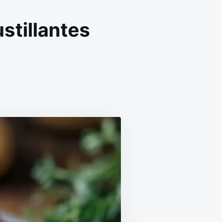
stillantes
N
LETTES
OMMES
RRE
OUSTILLANTES
ISON
CILE