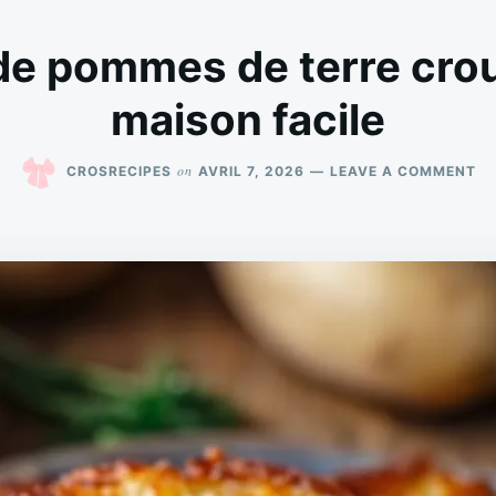
de pommes de terre crou
maison facile
O
on
CROSRECIPES
AVRIL 7, 2026
LEAVE A COMMENT
GA
DE
P
DE
TE
CR
MA
FA