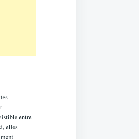
ttes
r
istible entre
i, elles
nement