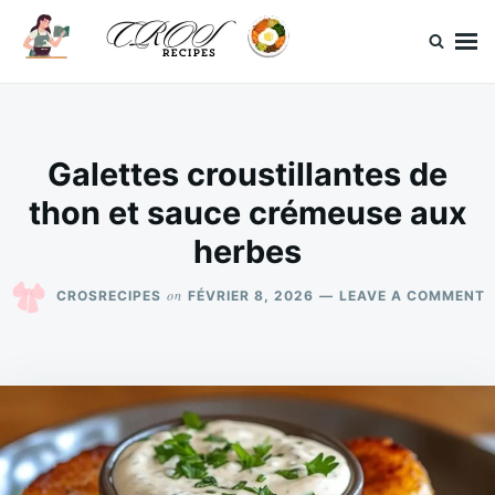
Skip
Search
to
for:
content
CrosRecipes
Des recettes simples, du bonheur en bouche.
Galettes croustillantes de
thon et sauce crémeuse aux
herbes
O
on
CROSRECIPES
FÉVRIER 8, 2026
LEAVE A COMMENT
G
C
D
T
E
S
C
A
H