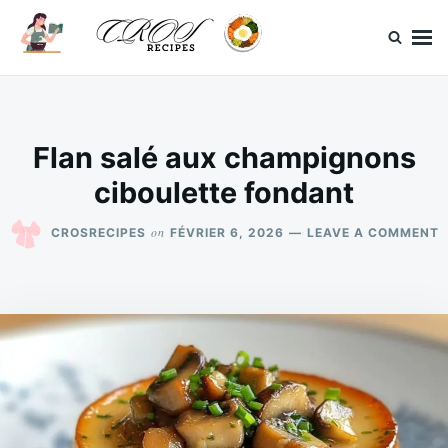
Skip
Search
to
for:
content
CrosRecipes
Des recettes simples, du bonheur en bouche.
Flan salé aux champignons
ciboulette fondant
O
on
CROSRECIPES
FÉVRIER 6, 2026
LEAVE A COMMENT
F
S
A
C
C
F