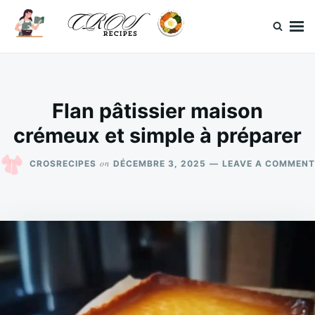
Skip
Search
to
for:
content
CrosRecipes
Des recettes simples, du bonheur en bouche.
Flan pâtissier maison
crémeux et simple à préparer
on
CROSRECIPES
DÉCEMBRE 3, 2025
LEAVE A COMMENT