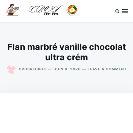
Skip
Search
to
for:
content
CrosRecipes
Des recettes simples, du bonheur en bouche.
Flan marbré vanille chocolat
ultra crém
ON
on
CROSRECIPES
JUIN 8, 2026
LEAVE A COMMENT
FL
MA
VA
CH
UL
CR