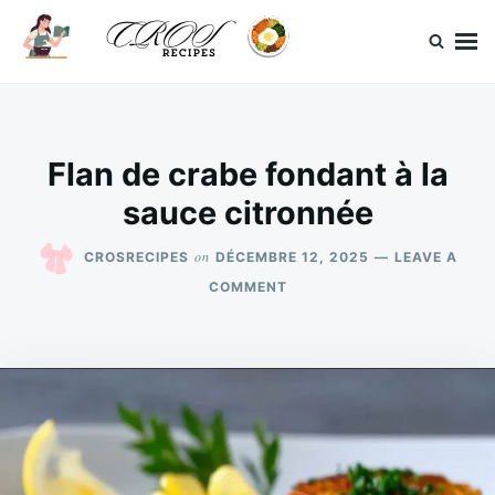
Skip
Search
to
for:
content
CrosRecipes
Des recettes simples, du bonheur en bouche.
Flan de crabe fondant à la
sauce citronnée
on
CROSRECIPES
DÉCEMBRE 12, 2025
LEAVE A
ON
COMMENT
FLAN
DE
CRABE
FONDANT
À
LA
SAUCE
CITRONNÉE