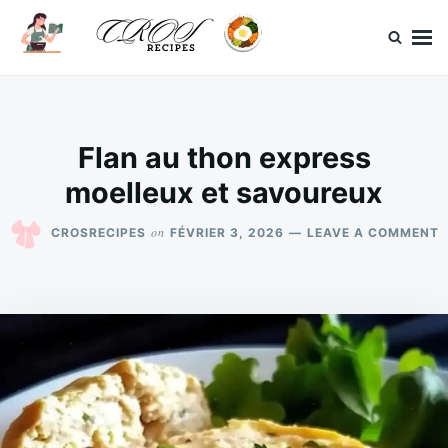
Skip
Search
to
for:
content
CrosRecipes
Des recettes simples, du bonheur en bouche.
Flan au thon express
moelleux et savoureux
O
on
CROSRECIPES
FÉVRIER 3, 2026
LEAVE A COMMENT
F
A
T
E
M
E
S