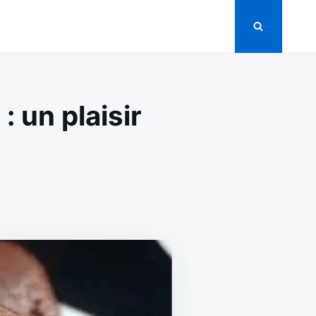
 un plaisir
ON
FINANCIERS
AU
CHOCOLAT
GOURMANDS
UN
PLAISIR
IRRÉSISTIBLE