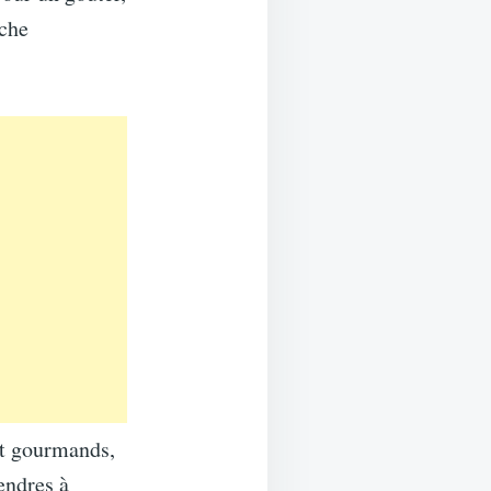
uche
at gourmands,
endres à