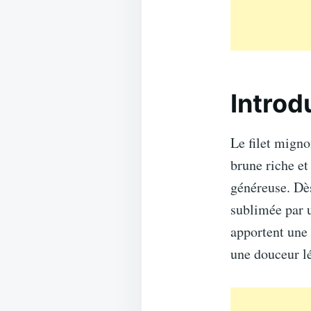
Introd
Le filet mign
brune riche et
généreuse. Dès
sublimée par 
apportent une 
une douceur l