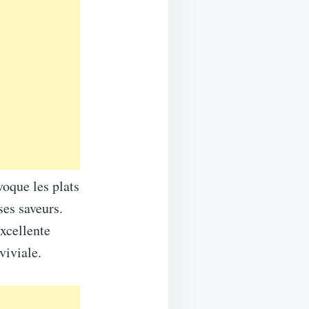
voque les plats
ses saveurs.
excellente
viviale.