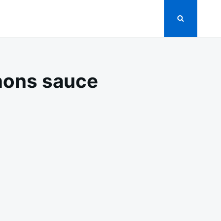
nons sauce
N
LET
IGNON
ORC
UX
HAMPIGNONS
AUCE
UNE
ISON