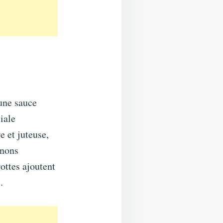
une sauce
iale
 et juteuse,
gnons
ottes ajoutent
.