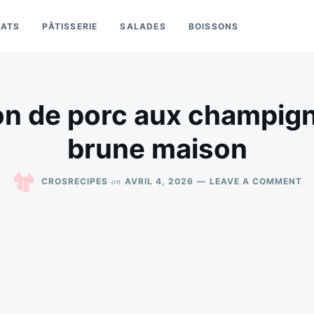
LATS
PÂTISSERIE
SALADES
BOISSONS
non de porc aux champig
brune maison
O
on
CROSRECIPES
AVRIL 4, 2026
LEAVE A COMMENT
FI
M
DE
P
A
C
S
BR
MA