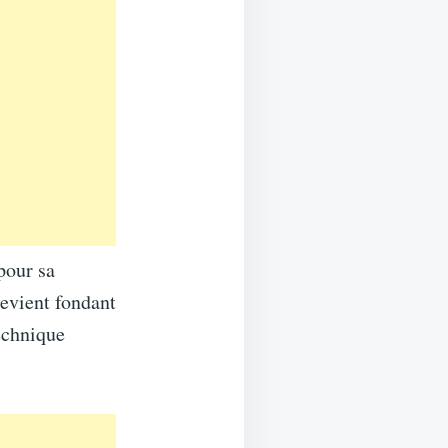
pour sa
devient fondant
echnique