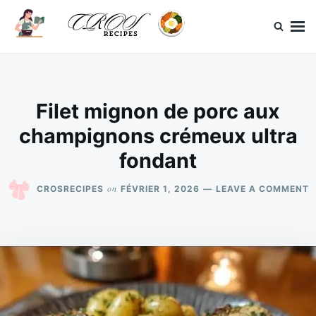
Skip
Search
to
for:
content
CrosRecipes
Des recettes simples, du bonheur en bouche.
Filet mignon de porc aux
champignons crémeux ultra
fondant
O
on
CROSRECIPES
FÉVRIER 1, 2026
LEAVE A COMMENT
F
M
D
P
A
C
C
U
F