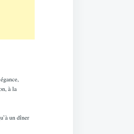
légance,
on, à la
qu’à un dîner