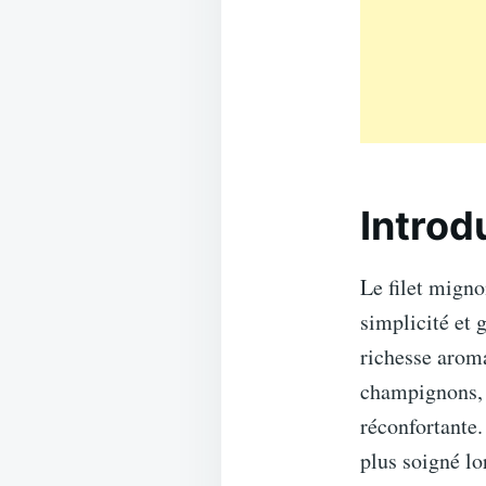
Introd
Le filet mign
simplicité et 
richesse aroma
champignons, c
réconfortante.
plus soigné lo