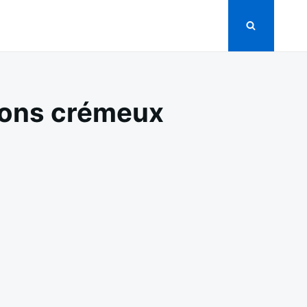
nons crémeux
ON
FILET
MIGNON
AU
BOURSIN
ET
CHAMPIGNONS
CRÉMEUX