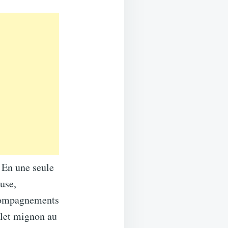
. En une seule
euse,
ccompagnements
ilet mignon au