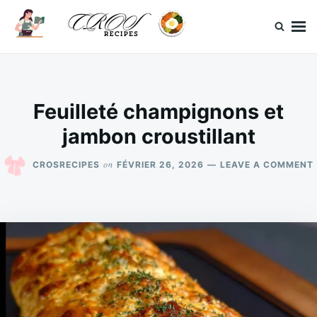
Skip
Search
to
for:
content
CrosRecipes
Des recettes simples, du bonheur en bouche.
Feuilleté champignons et
jambon croustillant
on
CROSRECIPES
FÉVRIER 26, 2026
LEAVE A COMMENT