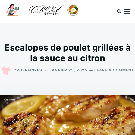
Skip
Search
to
for:
content
CrosRecipes
Des recettes simples, du bonheur en bouche.
Escalopes de poulet grillées à
la sauce au citron
on
CROSRECIPES
JANVIER 25, 2025
LEAVE A COMMENT