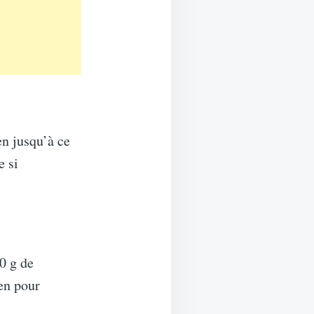
en jusqu’à ce
e si
0 g de
en pour