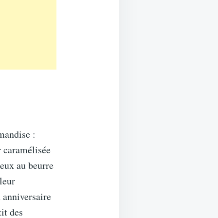
mandise :
r caramélisée
ueux au beurre
leur
n anniversaire
it des