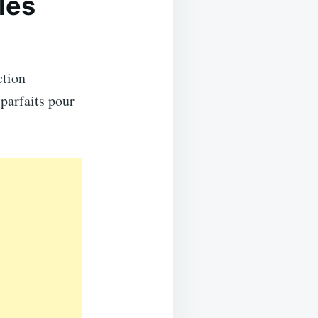
les
ction
parfaits pour