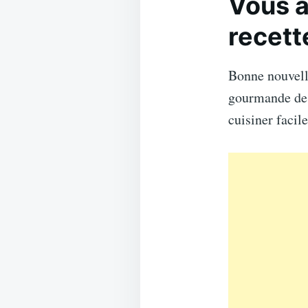
Vous a
recett
Bonne nouvel
gourmande d
cuisiner facil