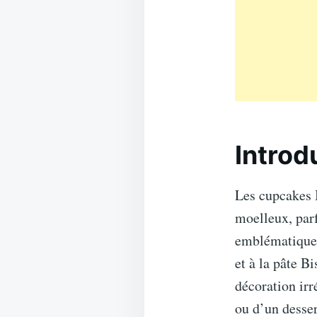
Introd
Les cupcakes B
moelleux, parf
emblématique 
et à la pâte B
décoration irr
ou d’un desser