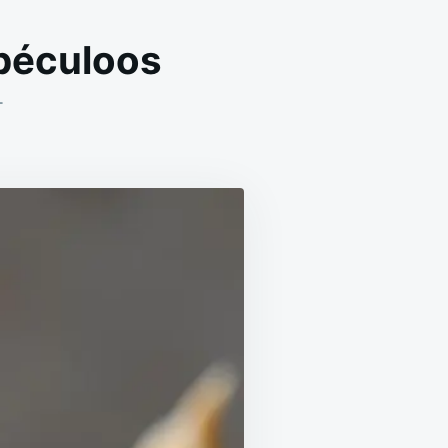
péculoos
ON
T
CUPCAKES
BISCOFF
MOELLEUX
AU
SPÉCULOOS