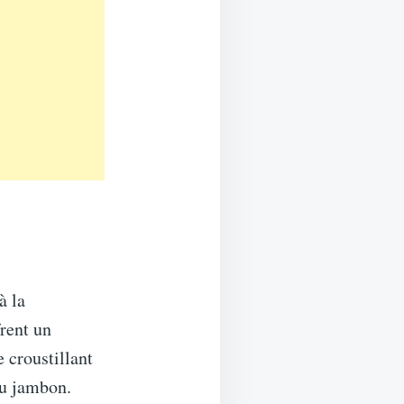
à la
frent un
e croustillant
du jambon.