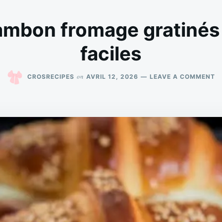
ambon fromage gratinés 
faciles
O
on
CROSRECIPES
AVRIL 12, 2026
LEAVE A COMMENT
C
J
F
G
C
F