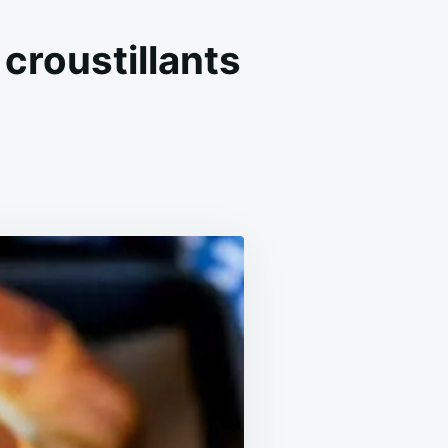
croustillants
N
ROISSANTS
AMBON
ROMAGE
RATINÉS
ROUSTILLANTS
ACILES