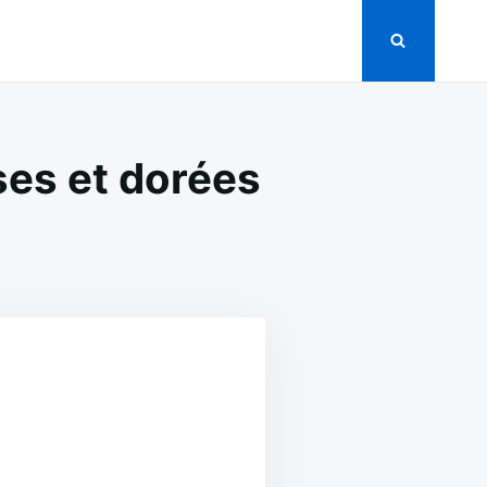
es et dorées
N
RÊPES
EVÉES
UX
OMMES
OELLEUSES
T
ORÉES