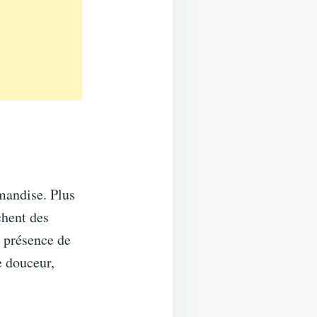
mandise. Plus
chent des
a présence de
e douceur,