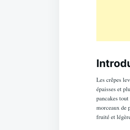
Introd
Les crêpes lev
épaisses et pl
pancakes tout 
morceaux de po
fruité et légèr