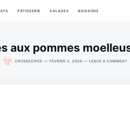
LATS
PÂTISSERIE
SALADES
BOISSONS
es aux pommes moelleus
O
on
CROSRECIPES
FÉVRIER 3, 2026
LEAVE A COMMENT
C
L
A
P
M
E
D