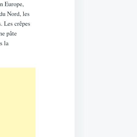
En Europe,
 du Nord, les
s. Les crêpes
ne pâte
s la