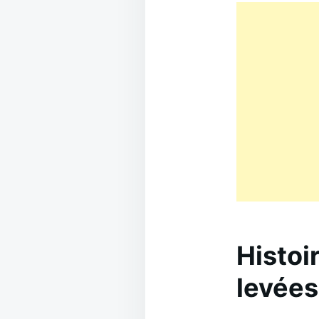
Histoi
levées