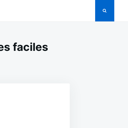
es faciles
ON
CRÊPES
AU
NUTELLA
ET
FRUITS
FRAÎCHES
FACILES