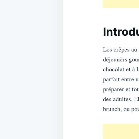
Introd
Les crêpes au 
déjeuners gour
chocolat et à l
parfait entre 
préparer et to
des adultes. E
brunch, ou pou