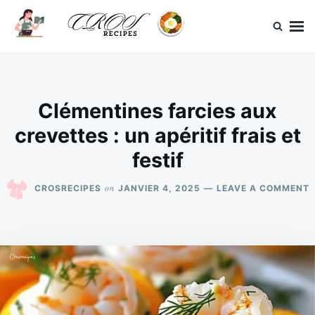
Skip
Search
to
for:
content
CrosRecipes
Des recettes simples, du bonheur en bouche.
Clémentines farcies aux
crevettes : un apéritif frais et
festif
on
CROSRECIPES
JANVIER 4, 2025
LEAVE A COMMENT
C
F
C
:
A
F
E