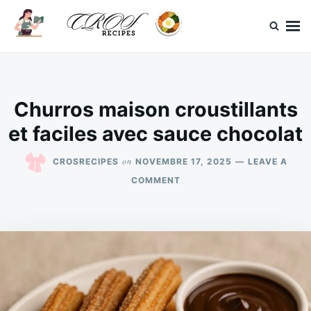
Skip
Search
to
for:
content
CrosRecipes
Des recettes simples, du bonheur en bouche.
Churros maison croustillants
et faciles avec sauce chocolat
on
CROSRECIPES
NOVEMBRE 17, 2025
LEAVE A
ON
COMMENT
CHURROS
MAISON
CROUSTILLANTS
ET
FACILES
AVEC
SAUCE
CHOCOLAT