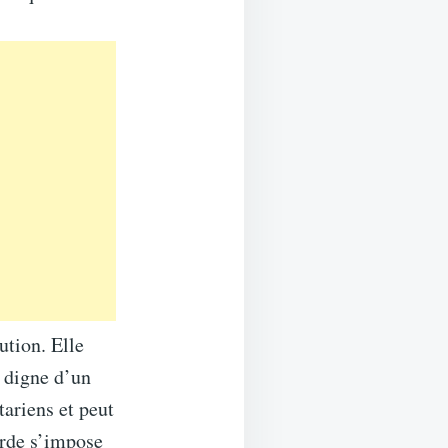
cution. Elle
u digne d’un
tariens et peut
arde s’impose