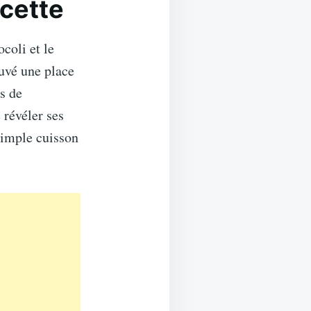
ecette
coli et le
uvé une place
s de
 révéler ses
 simple cuisson