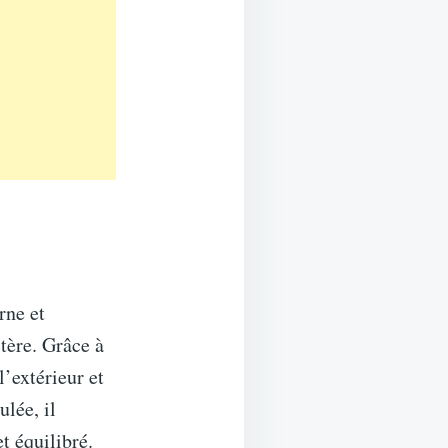
rne et
tère. Grâce à
l’extérieur et
lée, il
t équilibré.