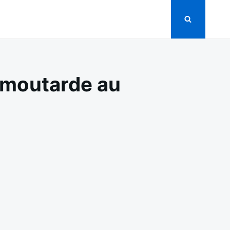
a moutarde au
ON
CHOU-
FLEUR
RÔTI
SAUCE
CRÉMEUSE
À
LA
MOUTARDE
AU
FOUR