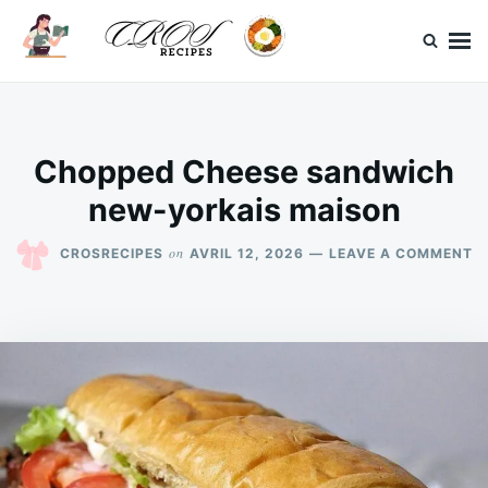
Skip
Search
to
for:
content
CrosRecipes
Des recettes simples, du bonheur en bouche.
Chopped Cheese sandwich
new-yorkais maison
O
on
CROSRECIPES
AVRIL 12, 2026
LEAVE A COMMENT
C
C
S
N
Y
M