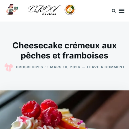
Skip
Search
to
for:
content
CrosRecipes
Des recettes simples, du bonheur en bouche.
Cheesecake crémeux aux
pêches et framboises
O
on
CROSRECIPES
MARS 10, 2026
LEAVE A COMMENT
C
C
A
P
E
F