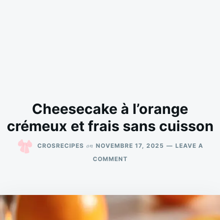
Cheesecake à l’orange
crémeux et frais sans cuisson
on
CROSRECIPES
NOVEMBRE 17, 2025
LEAVE A
ON
COMMENT
CHEESECAKE
À
L’ORANGE
CRÉMEUX
ET
FRAIS