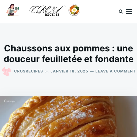
Skip
Search
to
for:
content
CrosRecipes
Des recettes simples, du bonheur en bouche.
Chaussons aux pommes : une
douceur feuilletée et fondante
on
CROSRECIPES
JANVIER 18, 2025
LEAVE A COMMENT
: