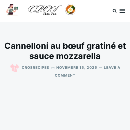
Skip
Search
to
for:
content
CrosRecipes
Des recettes simples, du bonheur en bouche.
Cannelloni au bœuf gratiné et
sauce mozzarella
on
CROSRECIPES
NOVEMBRE 15, 2025
LEAVE A
ON
COMMENT
CANNELLONI
AU
BŒUF
GRATINÉ
ET
SAUCE
MOZZARELLA