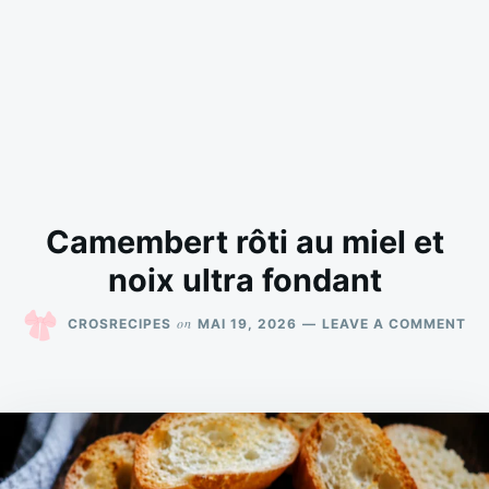
Camembert rôti au miel et
noix ultra fondant
ON
on
CROSRECIPES
MAI 19, 2026
LEAVE A COMMENT
CA
RÔ
AU
MI
ET
NO
UL
FO