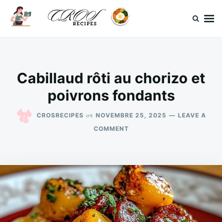
Skip
Search
to
for:
content
CrosRecipes
Des recettes simples, du bonheur en bouche.
Cabillaud rôti au chorizo et
poivrons fondants
on
CROSRECIPES
NOVEMBRE 25, 2025
LEAVE A
ON
COMMENT
CABILLAUD
RÔTI
AU
CHORIZO
ET
POIVRONS
FONDANTS