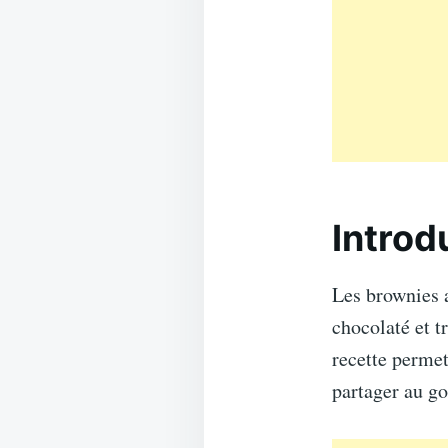
Introd
Les brownies a
chocolaté et t
recette permet
partager au go