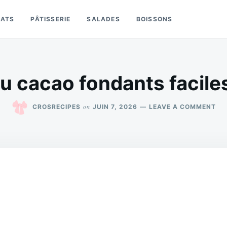
LATS
PÂTISSERIE
SALADES
BOISSONS
u cacao fondants faciles
ON
on
CROSRECIPES
JUIN 7, 2026
LEAVE A COMMENT
BR
AU
CA
FO
FA
ET
RA