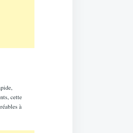
apide,
nts, cette
gréables à