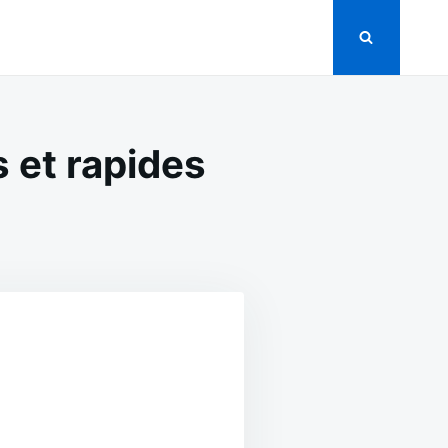
 et rapides
OWNIES
CAO
NDANTS
CILES
PIDES