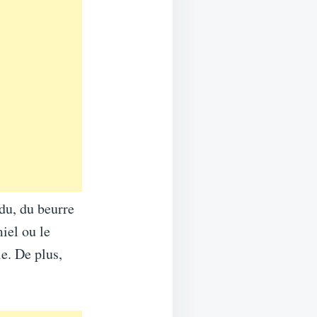
du, du beurre
miel ou le
le. De plus,