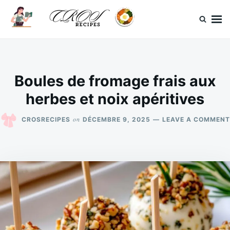
Skip
Search
to
for:
content
CrosRecipes
Des recettes simples, du bonheur en bouche.
Boules de fromage frais aux
herbes et noix apéritives
on
CROSRECIPES
DÉCEMBRE 9, 2025
LEAVE A COMMENT