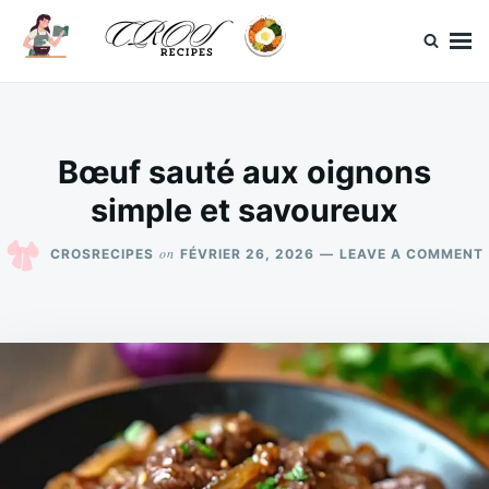
Skip
Search
to
for:
content
CrosRecipes
Des recettes simples, du bonheur en bouche.
Bœuf sauté aux oignons
simple et savoureux
on
CROSRECIPES
FÉVRIER 26, 2026
LEAVE A COMMENT