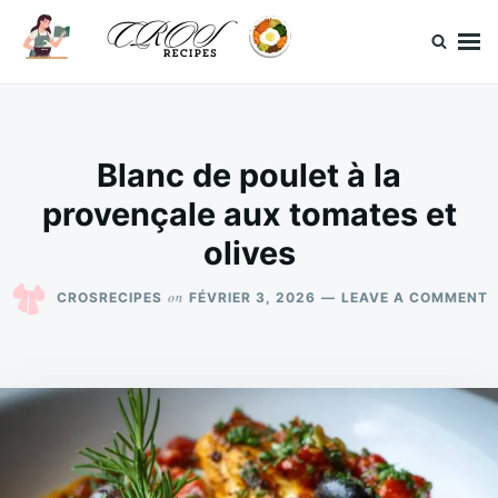
Skip
Search
to
for:
content
CrosRecipes
Des recettes simples, du bonheur en bouche.
Blanc de poulet à la
provençale aux tomates et
olives
O
on
CROSRECIPES
FÉVRIER 3, 2026
LEAVE A COMMENT
B
D
P
À
L
P
A
T
E