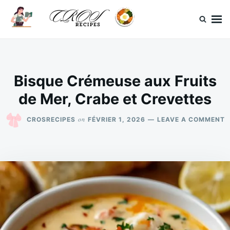
Skip
Search
to
for:
content
CrosRecipes
Des recettes simples, du bonheur en bouche.
Bisque Crémeuse aux Fruits
de Mer, Crabe et Crevettes
O
on
CROSRECIPES
FÉVRIER 1, 2026
LEAVE A COMMENT
B
C
A
F
D
M
C
E
C