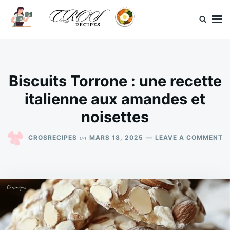
Skip
Search
to
for:
content
CrosRecipes
Des recettes simples, du bonheur en bouche.
Biscuits Torrone : une recette
italienne aux amandes et
noisettes
O
on
CROSRECIPES
MARS 18, 2025
LEAVE A COMMENT
B
T
:
U
R
I
A
A
E