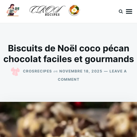
Skip
Search
to
for:
content
CrosRecipes
Des recettes simples, du bonheur en bouche.
Biscuits de Noël coco pécan
chocolat faciles et gourmands
on
CROSRECIPES
NOVEMBRE 18, 2025
LEAVE A
ON
COMMENT
BISCUITS
DE
NOËL
COCO
PÉCAN
CHOCOLAT
FACILES
ET
GOURMANDS