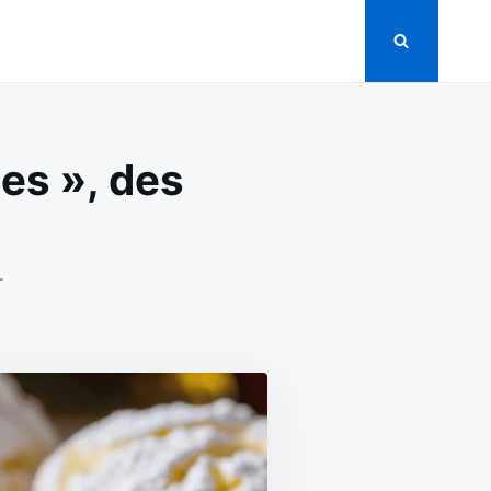
es », des
ON
T
BISCUITS
AU
CITRON
« LEMON
CRINKLES »,
DES
DOUCEURS
ACIDULÉES