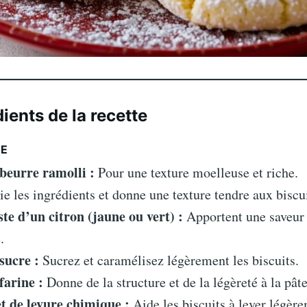
ients de la recette
TE
 beurre ramolli :
Pour une texture moelleuse et riche.
e les ingrédients et donne une texture tendre aux biscui
ste d’un citron (jaune ou vert) :
Apportent une saveur 
.
sucre :
Sucrez et caramélisez légèrement les biscuits.
farine :
Donne de la structure et de la légèreté à la pâte
et de levure chimique :
Aide les biscuits à lever légèr