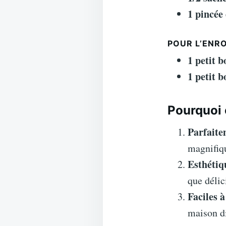
1 pincée 
POUR L’ENR
1 petit b
1 petit b
Pourquoi 
Parfaite
magnifiq
Esthétiq
que délic
Faciles à
maison di