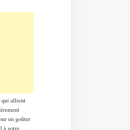
qui allient
égèrement
pour un goûter
l à votre