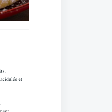
ts.
acidulée et
.
ement.