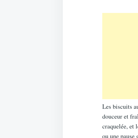
Les biscuits a
douceur et fra
craquelée, et 
ou une pause g