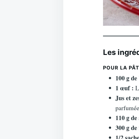
Les ingréd
POUR LA PÂ
100 g de
1 œuf :
Li
Jus et ze
parfumée
110 g de 
300 g de 
1/2 sach