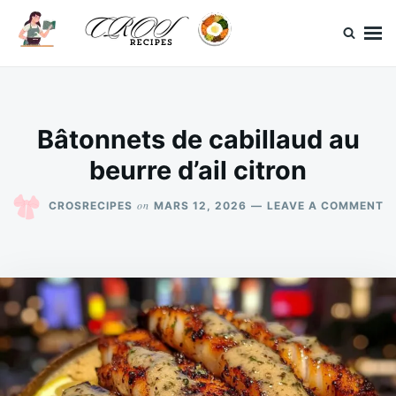
Skip
Search
to
for:
content
CrosRecipes
Des recettes simples, du bonheur en bouche.
Bâtonnets de cabillaud au
beurre d’ail citron
O
on
CROSRECIPES
MARS 12, 2026
LEAVE A COMMENT
B
D
C
A
B
D’
C