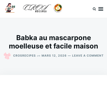
Skip
Search
to
for:
content
CrosRecipes
Des recettes simples, du bonheur en bouche.
Babka au mascarpone
moelleuse et facile maison
O
on
CROSRECIPES
MARS 12, 2026
LEAVE A COMMENT
B
A
M
M
E
F
M